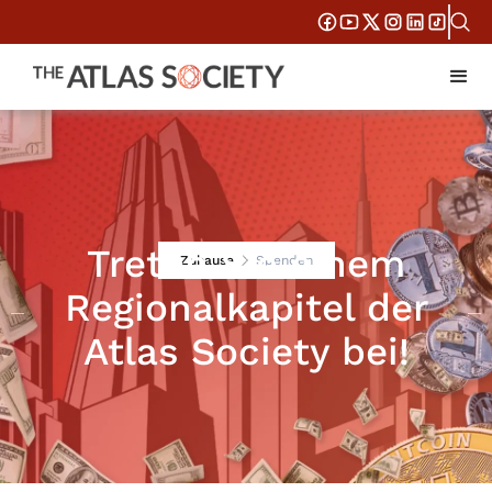
Treten Sie einem
Zuhause
Spenden
Regionalkapitel der
Atlas Society bei!