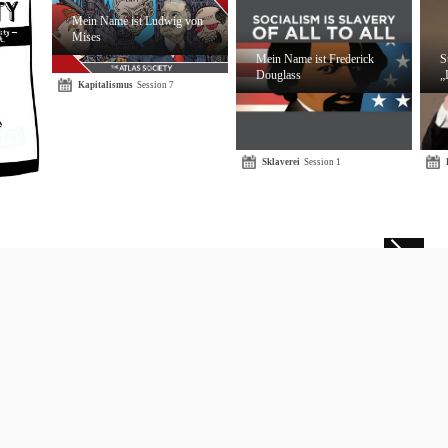
Mein Name ist Ludwig von
Mises
Mein Name ist Frederick
S
Douglass
„
Kapitalismus
Session 7
Sklaverei
Session 1