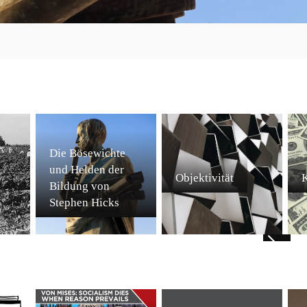
Die Bösewichte
und Helden der
Objektivität
K
Bildung von
Stephen Hicks