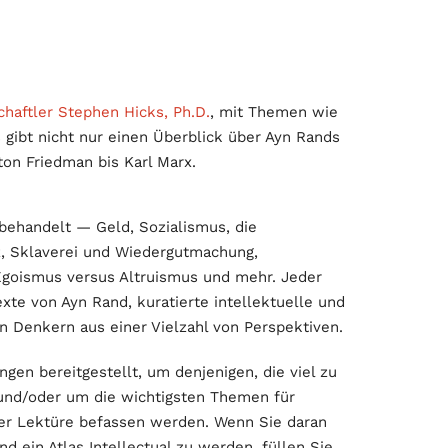
haftler Stephen Hicks, Ph.D.
, mit Themen wie
s gibt nicht nur einen Überblick über Ayn Rands
on Friedman bis Karl Marx.
behandelt — Geld, Sozialismus, die
z, Sklaverei und Wiedergutmachung,
, Egoismus versus Altruismus und mehr. Jeder
xte von Ayn Rand, kuratierte intellektuelle und
n Denkern aus einer Vielzahl von Perspektiven.
en bereitgestellt, um denjenigen, die viel zu
 und/oder um die wichtigsten Themen für
der Lektüre befassen werden. Wenn Sie daran
nd ein Atlas Intellectual zu werden, füllen Sie