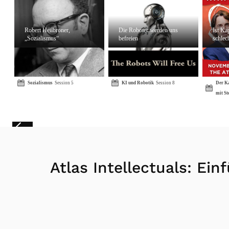
Robert Heilbroner,
Die Roboter werden uns
Ist Ka
„Sozialismus“
befreien
schlec
Sozialismus
Session 5
KI und Robotik
Session 8
Der K
mit St
Atlas Intellectuals: Ein