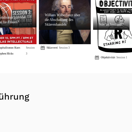
William Wilberforce über
pitalismus gut oder
die Abschaffung des
ht für Frauen?
Sklavenhandels
Was ist Vernunft?
apitalismus-Kurs
Session
Sklaverei
Session 3
ephen Hicks
3
Objektivität
Session 1
führung