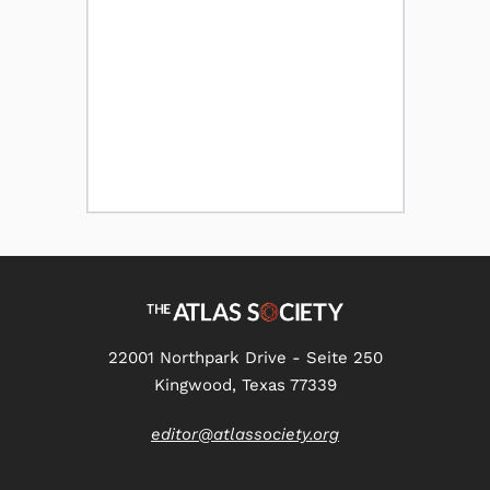
22001 Northpark Drive - Seite 250
Kingwood, Texas 77339
editor@atlassociety.org