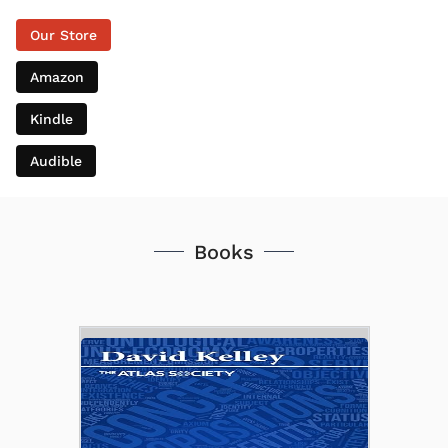
Our Store
Amazon
Kindle
Audible
Books