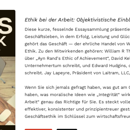
Ethik bei der Arbeit: Objektivistische Einb
Diese kurze, fesselnde Essaysammlung präsentier
Geschäftsleben, in dem Erfolg, Leistung und Glück
gehört das Geschäft — der ehrliche Handel von 
Ethik. Zu den Mitwirkenden gehören: William R T
über „Ayn Rand's Ethic of Achievement“, David Kel
Unternehmertum schreibt, und Edward Hudgins, d
schreibt. Jay Lapeyre, Präsident von Laitram, LLC
Wenn Sie sich jemals gefragt haben, was gut am Ge
haben, was moralische Ideen wie „Integrität“ wirk
Arbeit“ genau das Richtige für Sie. Es steckt voll
effektiver, konsistenter und prinzipientreuer ges
Geschäftsethik im Schlüssel zum wirtschaftsfreu