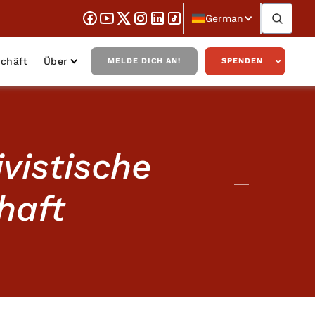
German
chäft
Über
MELDE DICH AN!
SPENDEN
ivistische
haft