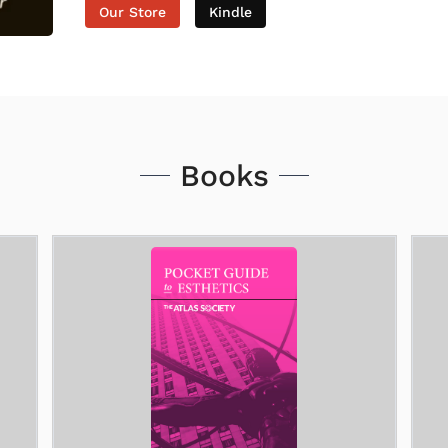
Our Store
Kindle
Books