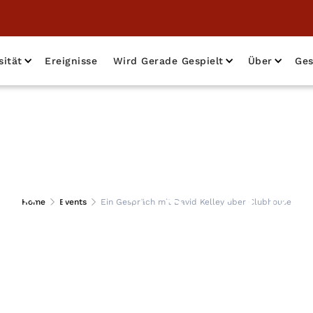
sität
Ereignisse
Wird Gerade Gespielt
Über
Ges
räch mit David Ke
Home
Events
Ein Gespräch mit David Kelley über Clubhouse
Clubhouse