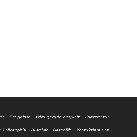
tät
Ereignisse
Wird gerade gespielt
Kommentar
 Philosophie
Buecher
Geschäft
Kontaktiere uns