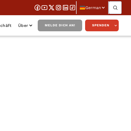
German
chäft
Über
MELDE DICH AN!
SPENDEN
lley über