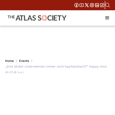
„Sind ‚Woke'-
Home
Events
„Sind ‚Woke'-Unternehmen immer noch kapitalistisch?“ Happy Hour
Unternehmen immer
im Clubhaus
noch kapitalistisch?“
Happy Hour im
Clubhaus