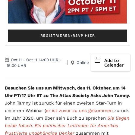
REGISTRIEREN/RSVP HIER
Add to
Oct 11
-
Oct 11
14:00 UHR
-
Online
Calendar
15:00 UHR
Besuchen Sie uns am Mittwoch, den 11. Oktober, um 14
Uhr PT/17 Uhr ET zu The Atlas Society Asks John Tamny.
John Tamny ist zurück für einen zweiten Star-Turn in
unserem Webinar (
er ist zuvor zu uns gekommen
zurück
im Jahr 2020, um über sein Buch zu sprechen
Sie liegen
beide falsch: Ein politischer Leitfaden für Amerikas
frustrierte unabhängige Denker
zusammen mit