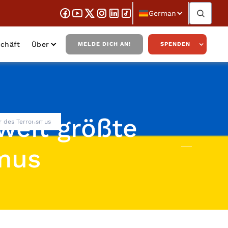
German
chäft
Über
MELDE DICH AN!
SPENDEN
weit größte
r des Terrorismus
smus