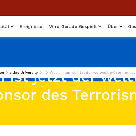
sität
Ereignisse
Wird Gerade Gespielt
Über
Ges
 ist jetzt der welt
on
Atlas University
Washington ist jetzt der weltweit größte Sponso
nsor des Terrori