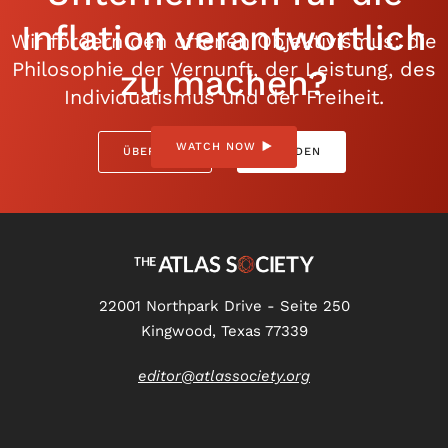
Inflation verantwortlich
Wir fördern den offenen Objektivismus: die
Philosophie der Vernunft, der Leistung, des
zu machen?
Individualismus und der Freiheit.
WATCH NOW
ÜBER UNS
SPENDEN
22001 Northpark Drive - Seite 250
Kingwood, Texas 77339
editor@atlassociety.org