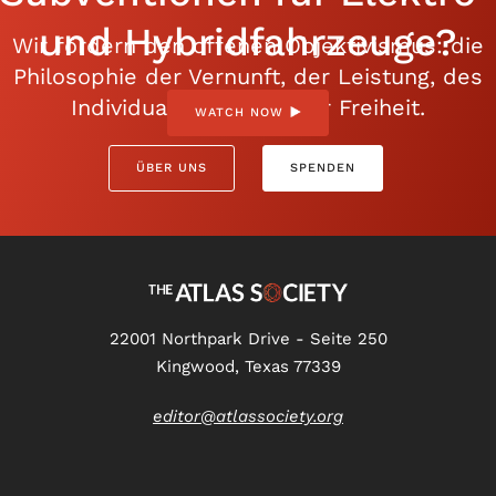
und Hybridfahrzeuge?
Wir fördern den offenen Objektivismus: die
Philosophie der Vernunft, der Leistung, des
Individualismus und der Freiheit.
WATCH NOW
ÜBER UNS
SPENDEN
22001 Northpark Drive - Seite 250
Kingwood, Texas 77339
editor@atlassociety.org