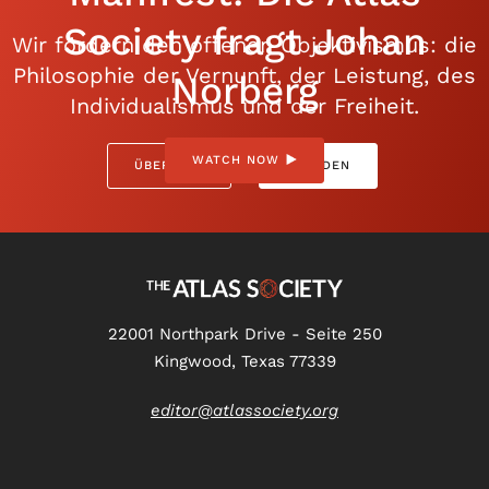
Society fragt Johan
Wir fördern den offenen Objektivismus: die
Philosophie der Vernunft, der Leistung, des
Norberg
Individualismus und der Freiheit.
WATCH NOW
ÜBER UNS
SPENDEN
22001 Northpark Drive - Seite 250
Kingwood, Texas 77339
editor@atlassociety.org