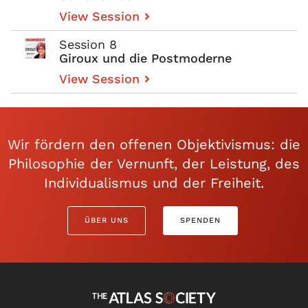
View Session
Session 8
Giroux und die Postmoderne
View Session
Wir fördern den offenen Objektivismus: die
Philosophie der Vernunft, der Leistung, des
Individualismus und der Freiheit.
ÜBER UNS
SPENDEN