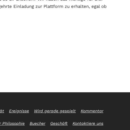
hrte Einladung zur Plattform zu erhalten, egal ob
tät
Ereignisse
Wird gerade gespielt
Kommentar
 Philosophie
Buecher
Geschäft
Kontaktiere uns