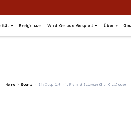
sität
Ereignisse
Wird Gerade Gespielt
Über
Ges
äch mit Richard Sa
Home
Events
Ein Gespräch mit Richard Salsman über Clubhouse
Clubhouse