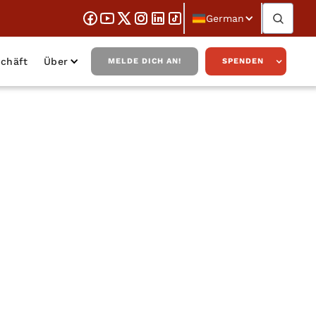
German
chäft
Über
MELDE DICH AN!
SPENDEN
lsman über