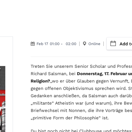
Add t
Feb 17
01:00
-
02:00
Online
Treten Sie unserem Senior Scholar und Profess
Richard Salsman, bei
Donnerstag, 17. Februar u
Religion?
„wo er über Glauben gegen Vernunft,
gegen offenen Objektivismus sprechen wird. Ste
Gedanken anschließen, da Salsman auch darüber
„militante“ Atheistin war (und warum), ihre B
Briefwechsel mit Nonnen, die ihre Vorträge bes
„primitive Form der Philosophie“ ist.
Du bist noch nicht bei Clubhouse und möchtest