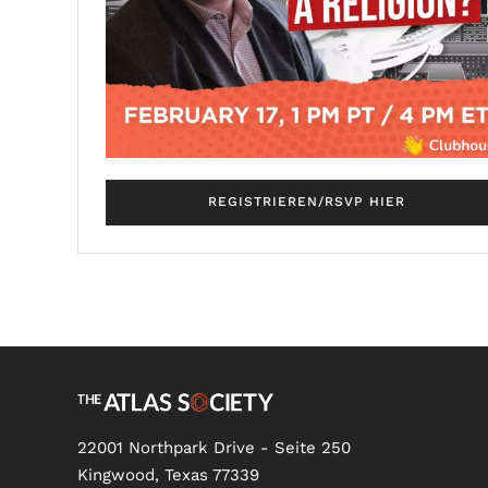
REGISTRIEREN/RSVP HIER
22001 Northpark Drive - Seite 250
Kingwood, Texas 77339