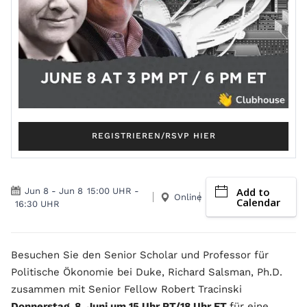
REGISTRIEREN/RSVP HIER
Add to
Jun 8
-
Jun 8
15:00 UHR
-
Online
Calendar
16:30 UHR
Besuchen Sie den Senior Scholar und Professor für
Politische Ökonomie bei Duke, Richard Salsman, Ph.D.
zusammen mit Senior Fellow Robert Tracinski
Donnerstag, 8. Juni um 15 Uhr PT/18 Uhr ET
für eine