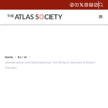
„Konservative und
Home
Events
„Konservative und Nationalismus“ mit Richard Salsman & Robert
Nationalismus“ mit
Tracinski
Richard Salsman &
Robert Tracinski