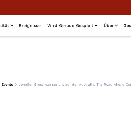
sität
Ereignisse
Wird Gerade Gespielt
Über
Ges
ssman spricht auf d
Events
Jennifer Grossman spricht auf der Australia: The Road Ahead Co
Road Ahead Confe