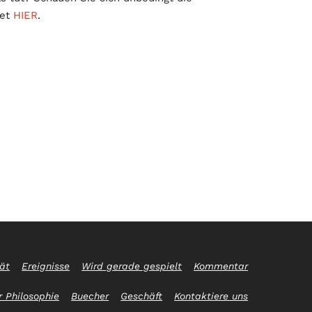
ket
HIER
.
tät
Ereignisse
Wird gerade gespielt
Kommentar
 Philosophie
Buecher
Geschäft
Kontaktiere uns