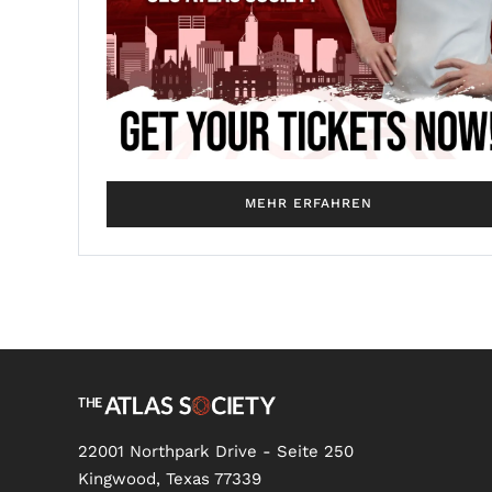
MEHR ERFAHREN
22001 Northpark Drive - Seite 250
Kingwood, Texas 77339