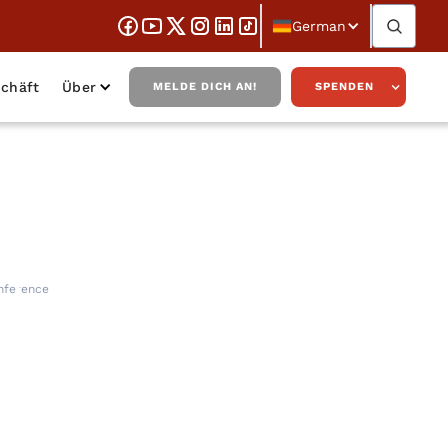
German
chäft
Über
MELDE DICH AN!
SPENDEN
er Australia:
nference
rence