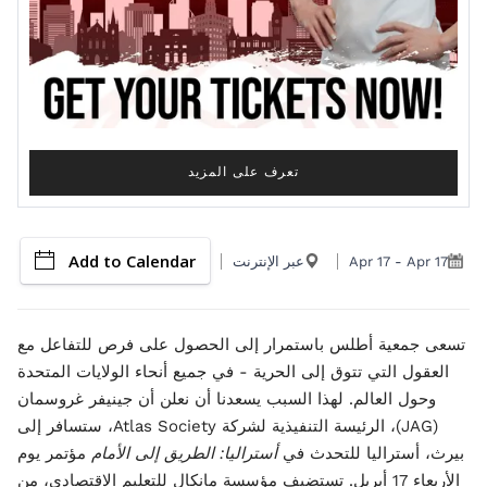
تعرف على المزيد
Add to Calendar
Apr 17
-
Apr 17
عبر الإنترنت
تسعى جمعية أطلس باستمرار إلى الحصول على فرص للتفاعل مع
العقول التي تتوق إلى الحرية - في جميع أنحاء الولايات المتحدة
وحول العالم. لهذا السبب يسعدنا أن نعلن أن جينيفر غروسمان
(JAG)، الرئيسة التنفيذية لشركة Atlas Society، ستسافر إلى
بيرث، أستراليا للتحدث في
أستراليا: الطريق إلى الأمام
مؤتمر يوم
الأربعاء 17 أبريل. تستضيف مؤسسة مانكال للتعليم الاقتصادي، من