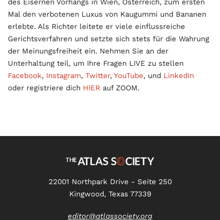
des Eisernen Vorhangs in Wien, Österreich, zum ersten
Mal den verbotenen Luxus von Kaugummi und Bananen
erlebte. Als Richter leitete er viele einflussreiche
Gerichtsverfahren und setzte sich stets für die Wahrung
der Meinungsfreiheit ein. Nehmen Sie an der
Unterhaltung teil, um Ihre Fragen LIVE zu stellen
Facebook
,
Instagram
,
Twitter
,
YouTube
, und
LinkedIn
oder registriere dich
HIER
auf ZOOM.
22001 Northpark Drive - Seite 250
Kingwood, Texas 77339
editor@atlassociety.org