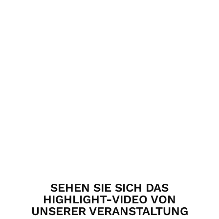
HOLEN SIE SICH JETZT TICKETS
INFORMATIONEN ZUM SPONSORING
STIPENDIEN FÜR STUDIERENDE
INFORMATIONEN FÜR AUSSTELLER
SEHEN SIE SICH DAS
HIGHLIGHT-VIDEO VON
UNSERER VERANSTALTUNG