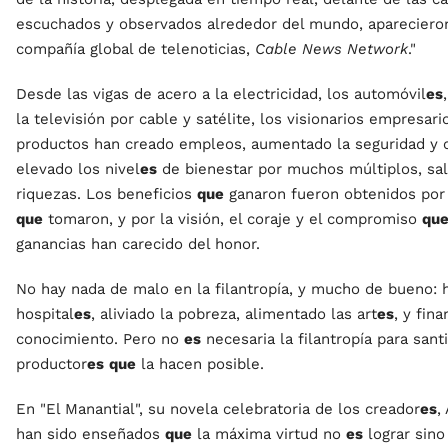
escuchados y observados alrededor del mundo, aparecieron 
compañía global de telenoticias,
Cable News Network
."
Desde las vigas de acero a la electricidad, los automóvil
es
la televisión por cable y satélite, los visionarios empresar
productos han creado empleos, aumentado la seguridad y c
elevado los nivel
es
de bienestar por muchos múltiplos, sal
riquezas. Los beneficios
que
ganaron fueron obtenidos por 
que
tomaron, y por la visión, el coraje y el compromiso
qu
ganancias han carecido del honor.
No hay nada de malo en la filantropía, y mucho de bueno: h
hospital
es
, aliviado la pobreza, alimentado las art
es
, y fin
conocimiento. Pero no
es
necesaria la filantropía para santi
productor
es
que
la hacen posible.
En "El Manantial", su novela celebratoria de los creador
es
,
han sido enseñados
que
la máxima virtud no
es
lograr sin