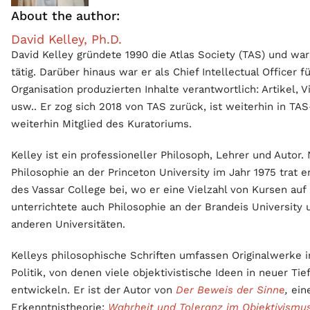
About the author:
David Kelley, Ph.D.
David Kelley gründete 1990 die Atlas Society (TAS) und war
tätig. Darüber hinaus war er als Chief Intellectual Officer
Organisation produzierten Inhalte verantwortlich: Artikel, 
usw.. Er zog sich 2018 von TAS zurück, ist weiterhin in TAS
weiterhin Mitglied des Kuratoriums.
Kelley ist ein professioneller Philosoph, Lehrer und Autor.
Philosophie an der Princeton University im Jahr 1975 trat 
des Vassar College bei, wo er eine Vielzahl von Kursen auf
unterrichtete auch Philosophie an der Brandeis University 
anderen Universitäten.
Kelleys philosophische Schriften umfassen Originalwerke i
Politik, von denen viele objektivistische Ideen in neuer Ti
entwickeln. Er ist der Autor von
Der Beweis der Sinne
,
ein
Erkenntnistheorie;
Wahrheit und Toleranz im Objektivismu