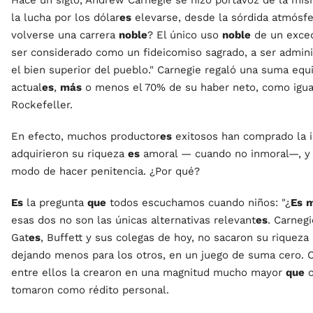
Hace un siglo, Andrew Carnegie se hizo portavoz de la mi
la lucha por los dólar
es
elevarse, desde la sórdida atmósf
volverse una carrera
noble
? El único uso
noble
de un exce
ser considerado como un fideicomiso sagrado, a ser admin
el bien superior del pueblo." Carnegie regaló una suma equi
actual
es
,
más
o menos el 70% de su haber neto, como igua
Rockefeller.
En efecto, muchos productor
es
exitosos han comprado la 
adquirieron su riqueza
es
amoral — cuando no inmoral—, y h
modo de hacer penitencia. ¿Por qué?
Es
la pregunta
que
todos escuchamos cuando niños: "¿
Es
esas dos no son las únicas alternativas relevant
es
. Carneg
Gat
es
, Buffett y sus colegas de hoy, no sacaron su riqueza
dejando menos para los otros, en un juego de suma cero. C
entre ellos la crearon en una magnitud mucho mayor
que
c
tomaron como rédito personal.