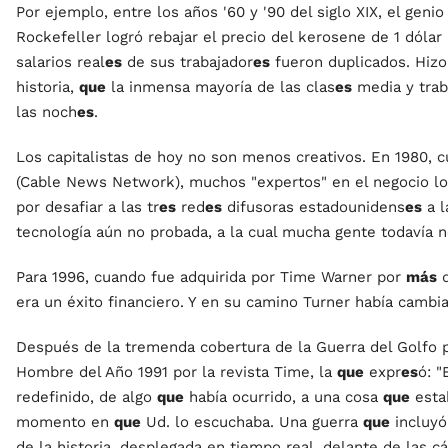
Por ejemplo, entre los años '60 y '90 del siglo XIX, el geni
Rockefeller logró rebajar el precio del kerosene de 1 dólar 
salarios real
es
de sus trabajador
es
fueron duplicados. Hizo 
historia,
que
la inmensa mayoría de las clas
es
media y traba
las noch
es
.
Los capitalistas de hoy no son menos creativos. En 1980
(Cable News Network), muchos "expertos" en el negocio lo
por desafiar a las tr
es
red
es
difusoras estadounidens
es
a l
tecnología aún no probada, a la cual mucha gente todavía n
Para 1996, cuando fue adquirida por Time Warner por
más
d
era un éxito financiero. Y en su camino Turner había camb
Después de la tremenda cobertura de la Guerra del Golfo 
Hombre del Año 1991 por la revista Time, la
que
expr
es
ó: "
redefinido, de algo
que
había ocurrido, a una cosa
que
estab
momento en
que
Ud. lo escuchaba. Una guerra
que
incluyó
de la historia, desplegada en tiempo real, delante de las cá