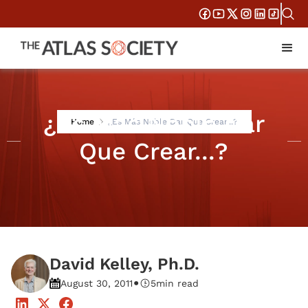
¿Es Más Noble Dar
Home
¿Es Más Noble Dar Que Crear...?
Que Crear...?
David Kelley, Ph.D.
•
August 30, 2011
5
min read