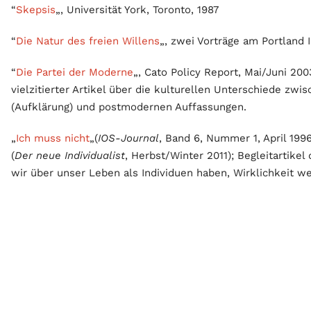
“
Skepsis
„, Universität York, Toronto, 1987
“
Die Natur des freien Willens
„, zwei Vorträge am Portland 
“
Die Partei der Moderne
„, Cato Policy Report, Mai/Juni 20
vielzitierter Artikel über die kulturellen Unterschiede z
(Aufklärung) und postmodernen Auffassungen.
„
Ich muss nicht
„(
IOS-Journal
, Band 6, Nummer 1, April 199
(
Der neue Individualist
, Herbst/Winter 2011); Begleitartikel 
wir über unser Leben als Individuen haben, Wirklichkeit w