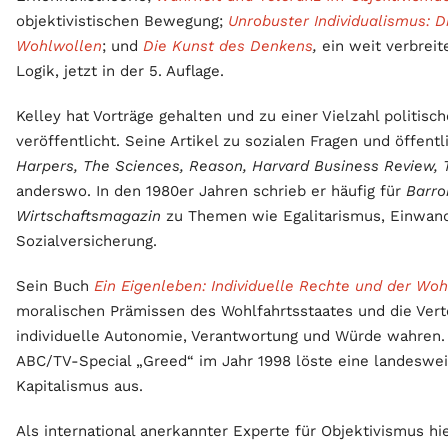
objektivistischen Bewegung;
Unrobuster Individualismus: D
Wohlwollen
; und
Die Kunst des Denkens
,
ein weit verbrei
Logik, jetzt in der 5. Auflage.
Kelley hat Vorträge gehalten und zu einer Vielzahl politis
veröffentlicht. Seine Artikel zu sozialen Fragen und öffent
Harpers, The Sciences, Reason, Harvard Business Review, 
anderswo. In den 1980er Jahren schrieb er häufig für
Barro
Wirtschaftsmagazin
zu Themen wie Egalitarismus, Einwan
Sozialversicherung.
Sein Buch
Ein Eigenleben: Individuelle Rechte und der Woh
moralischen Prämissen des Wohlfahrtsstaates und die Vertei
individuelle Autonomie, Verantwortung und Würde wahren. S
ABC/TV-Special „Greed“ im Jahr 1998 löste eine landeswei
Kapitalismus aus.
Als international anerkannter Experte für Objektivismus hie