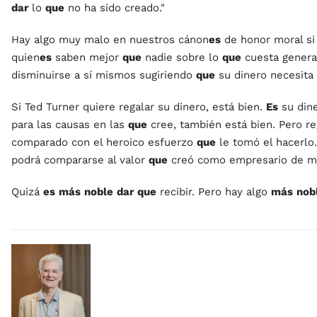
dar
lo
que
no ha sido creado."
Hay algo muy malo en nuestros cánon
es
de honor moral si 
quien
es
saben mejor
que
nadie sobre lo
que
cuesta generar
disminuirse a sí mismos sugiriendo
que
su dinero necesita 
Si Ted Turner quiere regalar su dinero, está bien.
Es
su dine
para las causas en las
que
cree, también está bien. Pero re
comparado con el heroico esfuerzo
que
le tomó el hacerlo.
podrá compararse al valor
que
creó como empresario de me
Quizá
es
más
noble
dar
que
recibir. Pero hay algo
más
nob