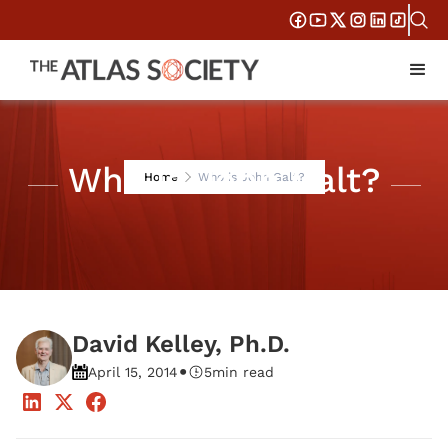
Who is John Galt?
Home
Who is John Galt?
David Kelley, Ph.D.
•
April 15, 2014
5
min read