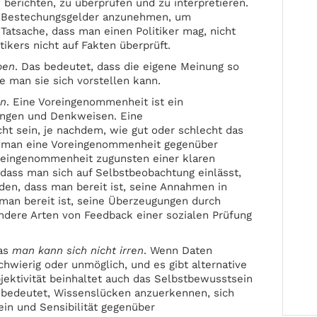
u berichten, zu überprüfen und zu interpretieren.
ne Bestechungsgelder anzunehmen, um
Tatsache, dass man einen Politiker mag, nicht
ikers nicht auf Fakten überprüft.
ben
. Das bedeutet, dass die eigene Meinung so
ie man sie sich vorstellen kann.
en
. Eine Voreingenommenheit ist ein
rungen und Denkweisen. Eine
t sein, je nachdem, wie gut oder schlecht das
n man eine Voreingenommenheit gegenüber
reingenommenheit zugunsten einer klaren
dass man sich auf Selbstbeobachtung einlässt,
den, dass man bereit ist, seine Annahmen in
 man bereit ist, seine Überzeugungen durch
ndere Arten von Feedback einer sozialen Prüfung
as
man kann sich nicht irren
. Wenn Daten
chwierig oder unmöglich, und es gibt alternative
bjektivität beinhaltet auch das Selbstbewusstsein
 bedeutet, Wissenslücken anzuerkennen, sich
ein und Sensibilität gegenüber