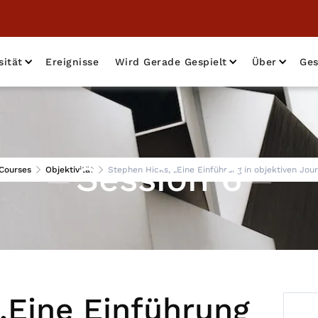
sität
Ereignisse
Wird Gerade Gespielt
Über
Ges
Session 6
Courses
Objektivität
Stephen Hicks, „Eine Einführung in objektiven Jou
„Eine Einführung