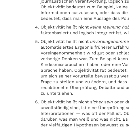
journalistischen Verantwortung, logisch z
Objektivität bedeutet zum Beispiel, kei
Informationen auszulassen, oder dass die 
bedeutet, dass man eine Aussage des Polit
Objektivität heißt nicht
keine Meinung ha
faktenbasiert und logisch integriert ist, w
Objektivität heißt nicht
unvoreingenomm
automatisiertes Ergebnis früherer Erfah
Voreingenommenheit wird gut oder schlech
vorherige Denken war. Zum Beispiel kan
Kindesmissbrauchern haben oder eine Vo
Sprache haben. Objektivität
tut
bedeutet, 
um sich seiner Vorurteile bewusst zu wer
Frage zu stellen und zu ändern, und dass
redaktionelle Überprüfung, Debatte und a
zu unterziehen.
Objektivität heißt nicht
sicher sein
oder d
unvollständig sind, ist eine Überprüfung s
Interpretationen — was oft der Fall ist. O
darüber, was man weiß und was nicht. Es
der vielfältigen Hypothesen bewusst zu s