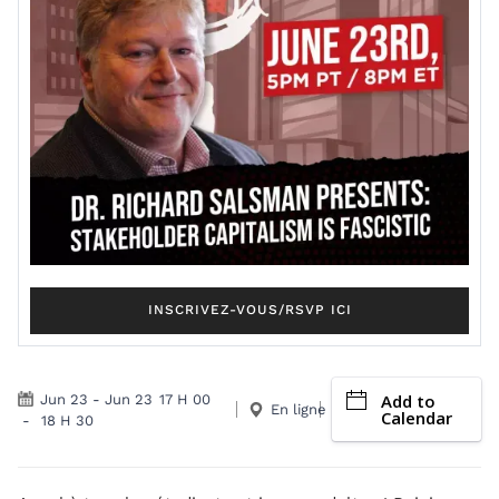
INSCRIVEZ-VOUS/RSVP ICI
Add to
Jun 23
-
Jun 23
17 H 00
En ligne
Calendar
-
18 H 30