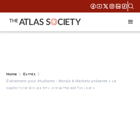
Événement pour
Home
Events
Événement pour étudiants : Morals & Markets présente « Le
étudiants : Morals &
capitalisme des parties prenantes est fasciste »
Markets présente « Le
capitalisme des
parties prenantes est
fasciste »