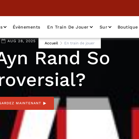
as
Évènements
En Train De Jouer
Sur
Boutique
AUG 28, 2025
Accueil
En train de jouer
Ayn Rand So
roversial?
GARDEZ MAINTENANT