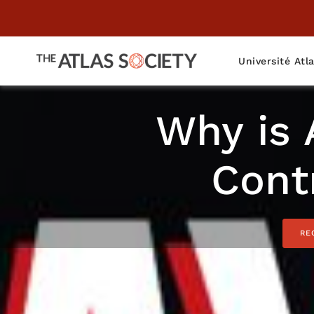
Université Atl
Why is 
Cont
RE