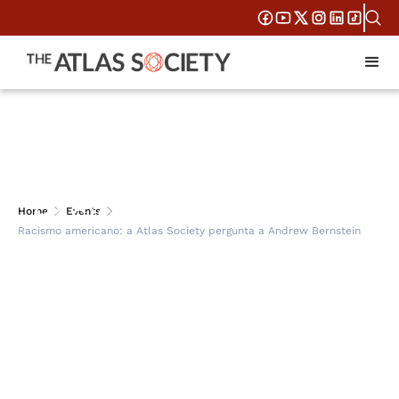
Racismo americano: a
Home
Events
Racismo americano: a Atlas Society pergunta a Andrew Bernstein
Atlas Society pergunta
a Andrew Bernstein