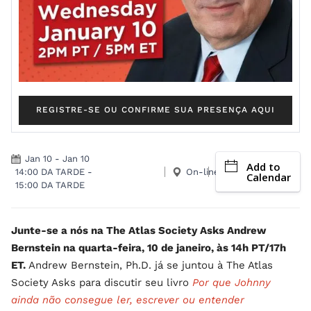
REGISTRE-SE OU CONFIRME SUA PRESENÇA AQUI
Jan 10
-
Jan 10
Add to
14:00 DA TARDE
-
On-line
Calendar
15:00 DA TARDE
Junte-se a nós na The Atlas Society Asks Andrew
Bernstein na quarta-feira, 10 de janeiro, às 14h PT/17h
ET.
Andrew Bernstein, Ph.D. já se juntou à The Atlas
Society Asks para discutir seu livro
Por que Johnny
ainda não consegue ler, escrever ou entender