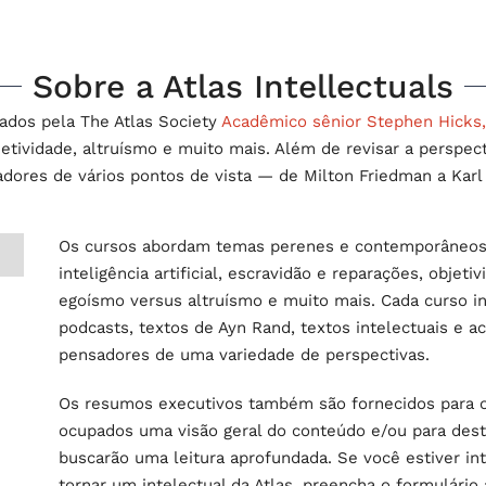
Sobre a Atlas Intellectuals
iados pela The Atlas Society
Acadêmico sênior Stephen Hicks,
jetividade, altruísmo e muito mais. Além de revisar a perspe
dores de vários pontos de vista — de Milton Friedman a Karl
Os cursos abordam temas perenes e contemporâneos: d
inteligência artificial, escravidão e reparações, objetiv
egoísmo versus altruísmo e muito mais. Cada curso i
podcasts, textos de Ayn Rand, textos intelectuais e a
pensadores de uma variedade de perspectivas.
Os resumos executivos também são fornecidos para os
ocupados uma visão geral do conteúdo e/ou para dest
buscarão uma leitura aprofundada. Se você estiver i
tornar um intelectual da Atlas, preencha o formulário 