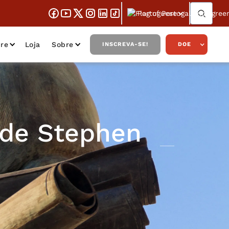
Portuguese
re
Loja
Sobre
INSCREVA-SE!
DOE
 de Stephen