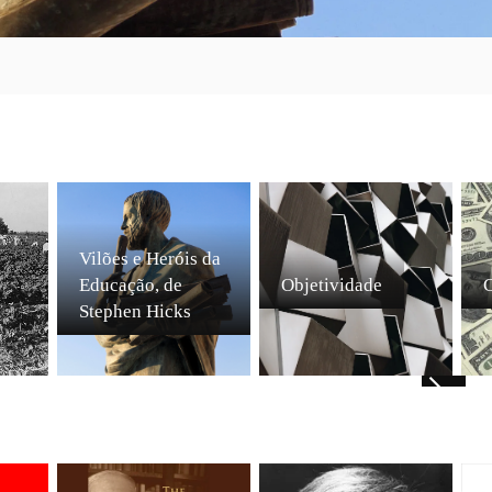
Vilões e Heróis da
Educação, de
Objetividade
C
Stephen Hicks