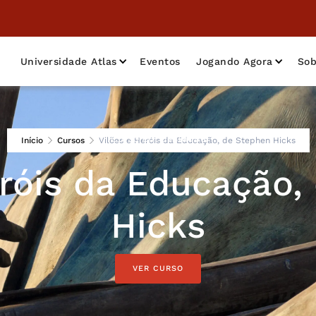
Universidade Atlas
Eventos
Jogando Agora
Sob
Curso em destaque
Início
Cursos
Vilões e Heróis da Educação, de Stephen Hicks
eróis da Educação,
Hicks
VER CURSO