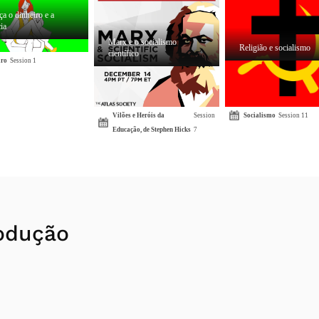
a o dinheiro e a
ia
Marx e o socialismo
Religião e socialismo
científico
iro
Session 1
Vilões e Heróis da
Session
Socialismo
Session 11
Educação, de Stephen Hicks
7
rodução