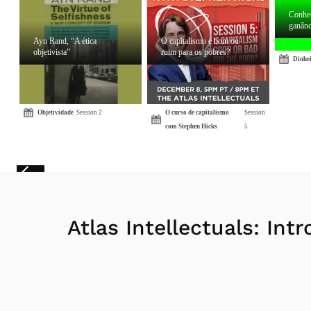
Conheç
ganânc
Ayn Rand, “A ética
O capitalismo é bom ou
objetivista”
ruim para os pobres?
Dinhe
Objetividade
Session 2
O curso de capitalismo
Session
com Stephen Hicks
5
Atlas Intellectuals: Int