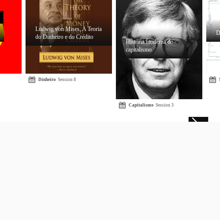
Ludwig von Mises, A Teoria
D
do Dinheiro e do Crédito
História moderna do
capitalismo
Dinheiro
Session 8
Capitalismo
Session 3