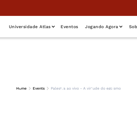
Universidade Atlas
Eventos
Jogando Agora
Sob
o vivo - A virtude
Home
Events
Palestra ao vivo - A virtude do egoísmo