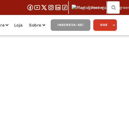
Portuguese
re
Loja
Sobre
INSCREVA-SE!
DOE
 do egoísmo