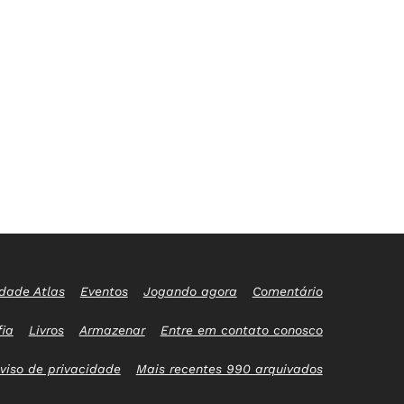
idade Atlas
Eventos
Jogando agora
Comentário
fia
Livros
Armazenar
Entre em contato conosco
viso de privacidade
Mais recentes 990 arquivados