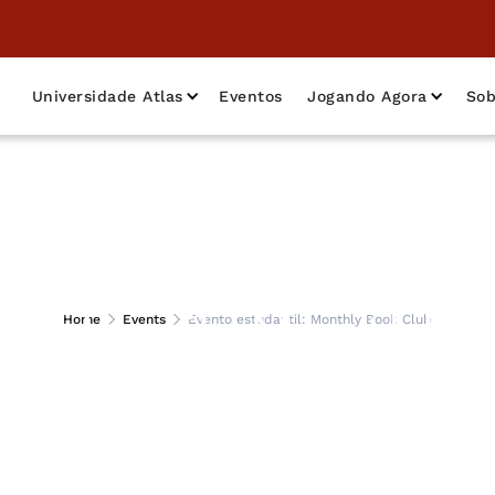
Universidade Atlas
Eventos
Jogando Agora
Sob
tudantil: Monthly
Home
Events
Evento estudantil: Monthly Book Club