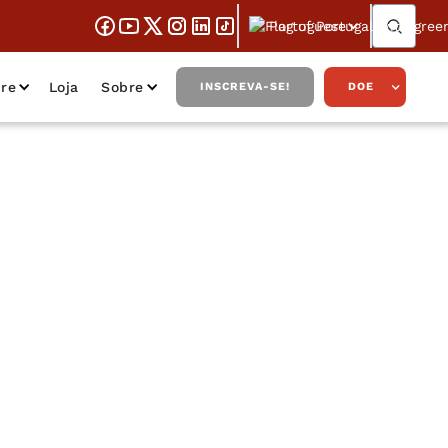
Portuguese
re
Loja
Sobre
INSCREVA-SE!
DOE
 Book Club