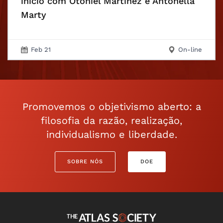
início com Otoniel Martínez e Antonella
Marty
Feb 21
On-line
Promovemos o objetivismo aberto: a
filosofia da razão, realização,
individualismo e liberdade.
SOBRE NÓS
DOE