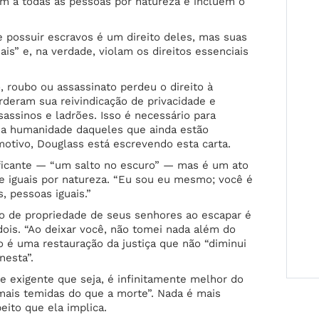
m a todas as pessoas por natureza e incluem o
 possuir escravos é um direito deles, mas suas
s” e, na verdade, violam os direitos essenciais
oubo ou assassinato perdeu o direito à
erderam sua reivindicação de privacidade e
assinos e ladrões. Isso é necessário para
 e a humanidade daqueles que ainda estão
otivo, Douglass está escrevendo esta carta.
ificante — “um salto no escuro” — mas é um ato
 e iguais por natureza. “Eu sou eu mesmo; você é
 pessoas iguais.”
to de propriedade de seus senhores ao escapar é
 dois. “Ao deixar você, não tomei nada além do
o é uma restauração da justiça que não “diminui
nesta”.
 e exigente que seja, é infinitamente melhor do
mais temidas do que a morte”. Nada é mais
eito que ela implica.