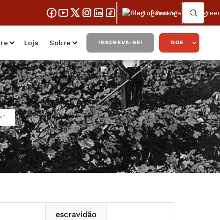
Portuguese
re
Loja
Sobre
INSCREVA-SE!
DOE
e”
escravidão