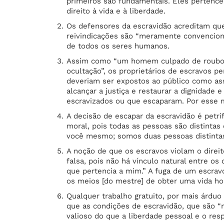
primeiros são fundamentais. Eles pertence
direito à vida e à liberdade.
Os defensores da escravidão acreditam que
reivindicações são “meramente convencionai
de todos os seres humanos.
Assim como “um homem culpado de roubo, r
ocultação”, os proprietários de escravos p
deveriam ser expostos ao público como ass
alcançar a justiça e restaurar a dignidade
escravizados ou que escaparam. Por esse m
A decisão de escapar da escravidão é petr
moral, pois todas as pessoas são distintas
você mesmo; somos duas pessoas distintas,
A noção de que os escravos violam o direi
falsa, pois não há vínculo natural entre os
que pertencia a mim.” A fuga de um escrav
os meios [do mestre] de obter uma vida ho
Qualquer trabalho gratuito, por mais árduo
que as condições de escravidão, que são “
valioso do que a liberdade pessoal e o resp