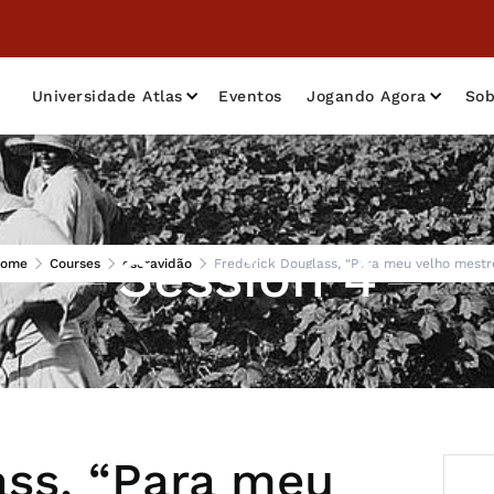
Universidade Atlas
Eventos
Jogando Agora
Sob
Session 4
ome
Courses
escravidão
Frederick Douglass, “Para meu velho mestr
ass, “Para meu