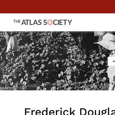
H
Frederick Dougl