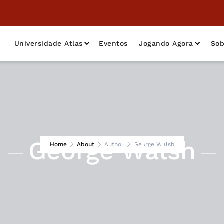
Universidade Atlas
Eventos
Jogando Agora
Sob
George Walsh
Home
About
Author
George Walsh