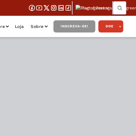
Portuguese
re
Loja
Sobre
INSCREVA-SE!
DOE