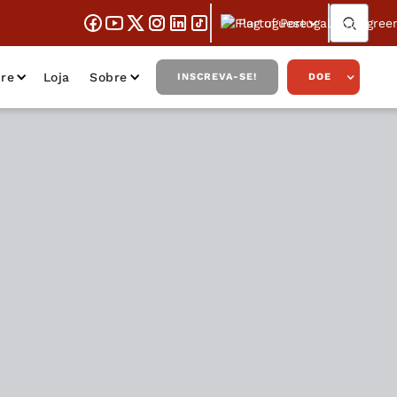
Portuguese
re
Loja
Sobre
INSCREVA-SE!
DOE