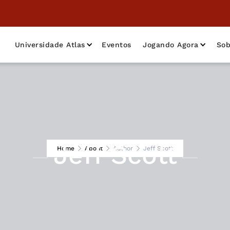
Universidade Atlas
Eventos
Jogando Agora
Sob
Jeff Scott
Home
About
Author
Jeff Scott