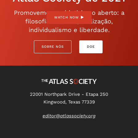
Promovemos o objetivismo aberto: a
WATCH NOW
filosofia da razão, realização,
individualismo e liberdade.
SOBRE NÓS
DOE
22001 Northpark Drive - Etapa 250
Kingwood, Texas 77339
editor@atlassociety.org