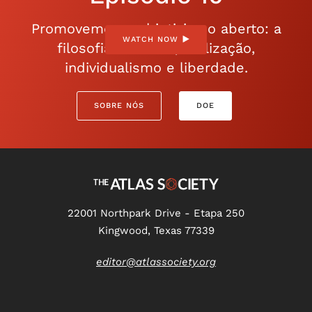
Promovemos o objetivismo aberto: a
WATCH NOW
filosofia da razão, realização,
individualismo e liberdade.
SOBRE NÓS
DOE
22001 Northpark Drive - Etapa 250
Kingwood, Texas 77339
editor@atlassociety.org