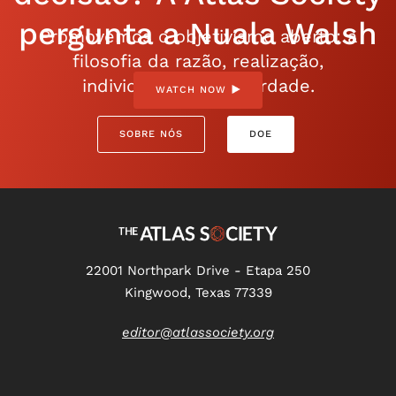
pergunta a Nuala Walsh
Promovemos o objetivismo aberto: a
filosofia da razão, realização,
individualismo e liberdade.
WATCH NOW
SOBRE NÓS
DOE
22001 Northpark Drive - Etapa 250
Kingwood, Texas 77339
editor@atlassociety.org