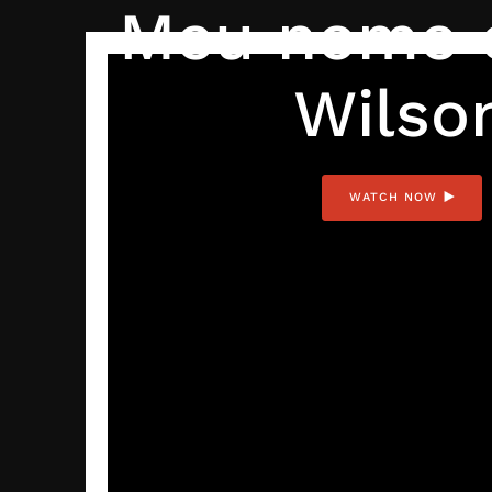
Meu nome 
Wilso
WATCH NOW