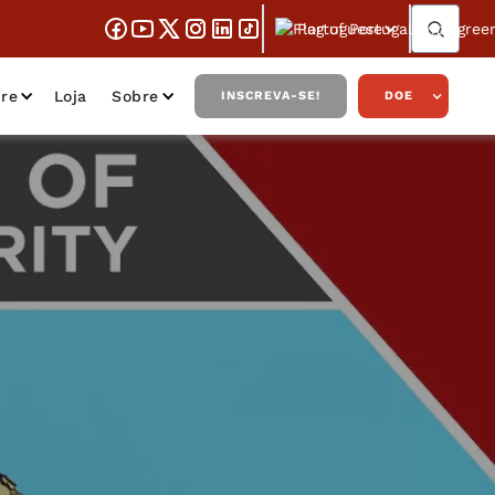
Portuguese
re
Loja
Sobre
INSCREVA-SE!
DOE