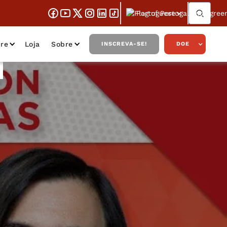
Portuguese
re
Loja
Sobre
INSCREVA-SE!
DOE