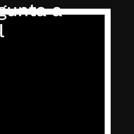
gunta a
l