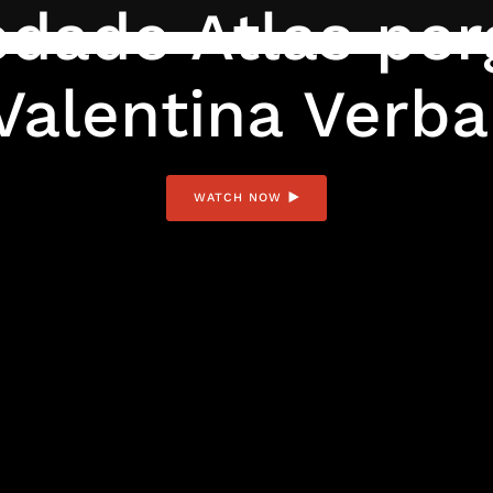
edade Atlas per
Valentina Verba
WATCH NOW