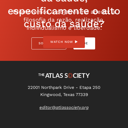
especificamente o alto
Promovemos o objetivismo aberto: a
filosofia da razão, realização,
custo da saúde?
individualismo e liberdade.
WATCH NOW
SOBRE NÓS
DOE
22001 Northpark Drive - Etapa 250
Kingwood, Texas 77339
editor@atlassociety.org