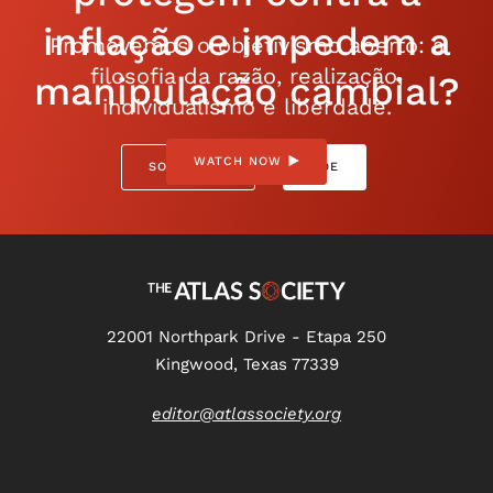
inflação e impedem a
Promovemos o objetivismo aberto: a
filosofia da razão, realização,
manipulação cambial?
individualismo e liberdade.
WATCH NOW
SOBRE NÓS
DOE
22001 Northpark Drive - Etapa 250
Kingwood, Texas 77339
editor@atlassociety.org