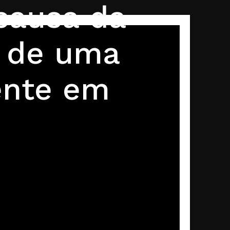
 causa da
a de uma
ente em