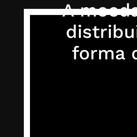
A moeda 
distrib
forma 