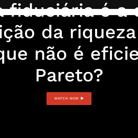
fiduciária é a
uição da riquez
que não é efici
Pareto?
WATCH NOW