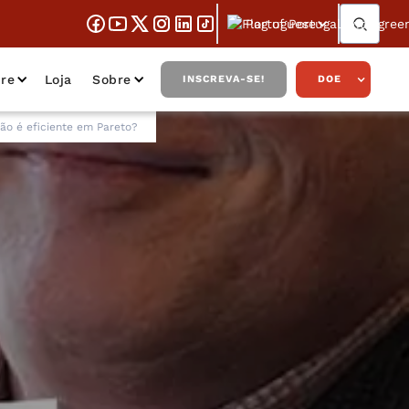
Portuguese
re
Loja
Sobre
INSCREVA-SE!
DOE
ão é eficiente em Pareto?