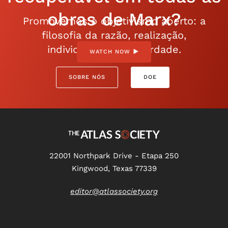
obras de Marx?
Promovemos o objetivismo aberto: a
filosofia da razão, realização,
individualismo e liberdade.
WATCH NOW
SOBRE NÓS
DOE
22001 Northpark Drive - Etapa 250
Kingwood, Texas 77339
editor@atlassociety.org