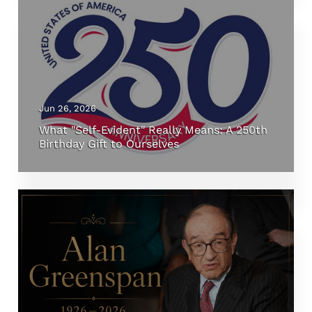
Jun 26, 2026
What "Self-Evident" Really Means: A 250th
Birthday Gift to Ourselves