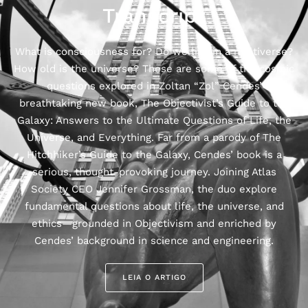
Transcript
What is consciousness for? Do we live in a multiverse?
How old is the universe? ‍These are some of the cosmic
questions explored in Zoltan “Zol” Cendes’
breathtaking new book, The Objectivist’s Guide to the
Galaxy: Answers to the Ultimate Questions of Life, the
Universe, and Everything. Far from a parody of The
Hitchhiker’s Guide to the Galaxy, Cendes’ book is a
serious, thought-provoking journey. Joining Atlas
Society CEO Jennifer Grossman, the duo explore
fundamental questions about life, the universe, and
ethics—grounded in Objectivism and enriched by
Cendes’ background in science and engineering.
LEIA O ARTIGO