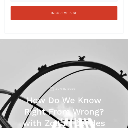
JUN 8, 2026
How Do We Know
Right From Wrong?
with Zoltan Cendes