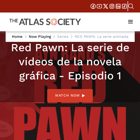
JAN 6, 2021
Home
Now Playing
Series
RED PAWN: La serie animada
Red Pawn: La serie de
vídeos de la novela
gráfica - Episodio 1
WATCH NOW