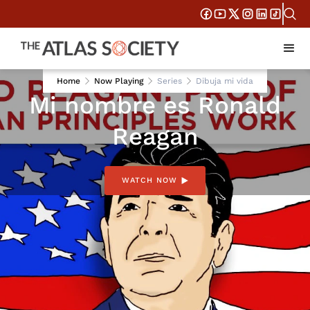
FEB 6, 2024
Home
Now Playing
Series
Dibuja mi vida
Mi nombre es Ronald
Reagan
WATCH NOW