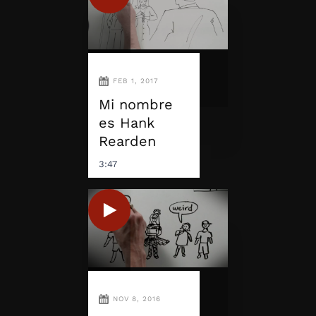
FEB 1, 2017
Mi nombre
es Hank
Rearden
3:47
NOV 8, 2016