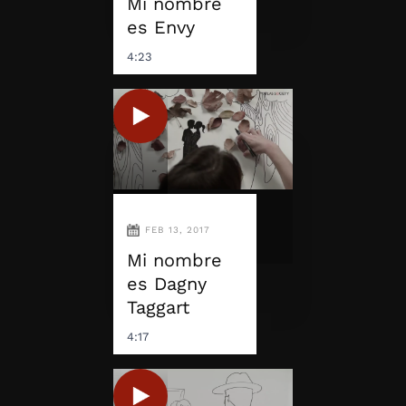
Mi nombre
es Envy
4:23
FEB 13, 2017
Mi nombre
es Dagny
Taggart
4:17