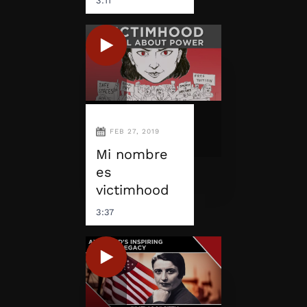
3:11
FEB 27, 2019
Mi nombre
es
victimhood
3:37