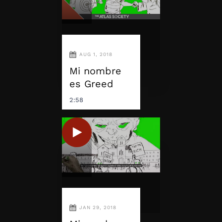
AUG 1, 2018
Mi nombre
es Greed
2:58
JAN 29, 2018