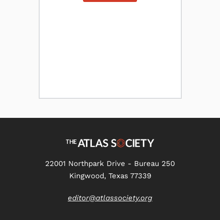
22001 Northpark Drive - Bureau 250
Kingwood, Texas 77339
editor@atlassociety.org