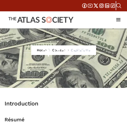
Capitalisme
Home
Courses
Capitalisme
Introduction
Résumé