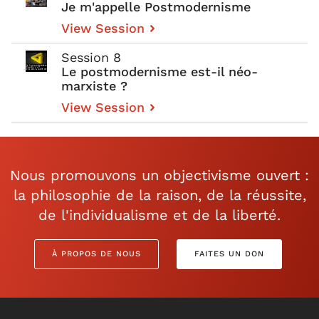
Je m'appelle Postmodernisme
View Session
Session 8
Le postmodernisme est-il néo-
marxiste ?
View Session
Nous promouvons un objectivisme ouvert :
la philosophie de la raison, de la réussite,
de l'individualisme et de la liberté.
À PROPOS DE NOUS
FAITES UN DON