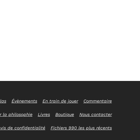
las
Évènements
En train de jouer
Commentaire
 la philosophie
Livres
Boutique
Nous contacter
vis de confidentialité
Fichiers 990 les plus récents