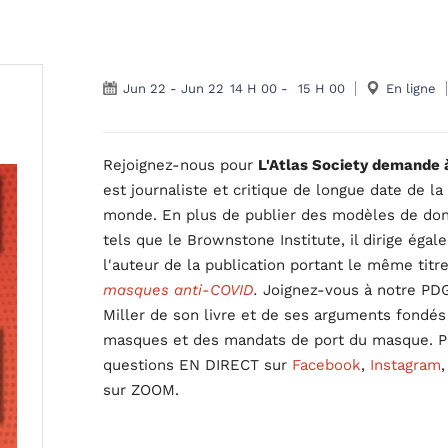
Jun 22
-
Jun 22
14 H 00
-
15 H 00
En ligne
Rejoignez-nous pour
L'Atlas Society demande à 
est journaliste et critique de longue date de l
monde. En plus de publier des modèles de don
tels que le Brownstone Institute, il dirige éga
l'auteur de la publication portant le même titr
masques anti-COVID
.
Joignez-vous à notre PDG
Miller de son livre et de ses arguments fondés
masques et des mandats de port du masque. Par
questions EN DIRECT sur
Facebook
,
Instagram
sur ZOOM.