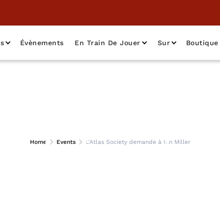
as
Évènements
En Train De Jouer
Sur
Boutique
Society demande à I
Home
Events
L'Atlas Society demande à Ian Miller