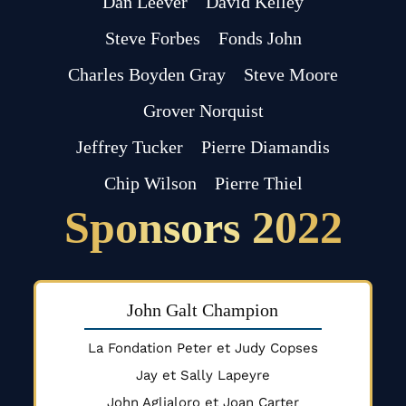
Dan Leever
David Kelley
Steve Forbes
Fonds John
Charles Boyden Gray
Steve Moore
Grover Norquist
Jeffrey Tucker
Pierre Diamandis
Chip Wilson
Pierre Thiel
Sponsors 2022
John Galt Champion
La Fondation Peter et Judy Copses
Jay et Sally Lapeyre
John Aglialoro et Joan Carter