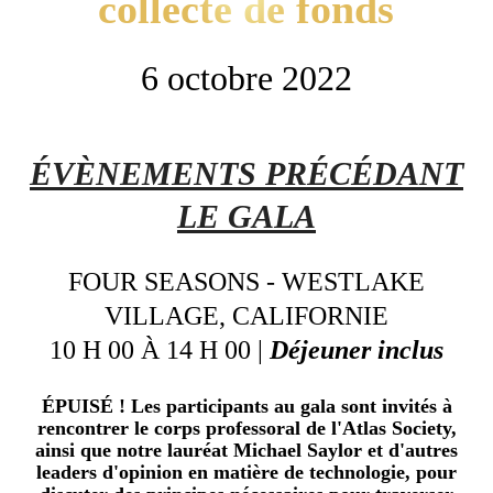
collecte de fonds
6 octobre 2022
ÉVÈNEMENTS PRÉCÉDANT
LE GALA
FOUR SEASONS - WESTLAKE
VILLAGE, CALIFORNIE
10 H 00 À 14 H 00 |
Déjeuner inclus
ÉPUISÉ !
Les participants au gala sont invités à
rencontrer le corps professoral de l'Atlas Society,
ainsi que notre lauréat Michael Saylor et d'autres
leaders d'opinion en matière de technologie, pour