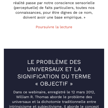
réalité passe par notre conscience sensorielle
(perceptuelle) de faits particuliers, toutes nos
connaissances, pour être dignes de ce nom,
doivent avoir une base empirique. »
Poursuivre la lecture
LE PROBLÈME DES
UNIVERSAUX ET LA
SIGNIFICATION DU TERME
« OBJECTIF »
Dans ce webinaire, enregistré le 12 mars 2012,
William R. Thomas aborde le problème des
universaux et la dichotomie traditionnelle entre
intrinsicisme et subjectivisme. Il aborde le concept